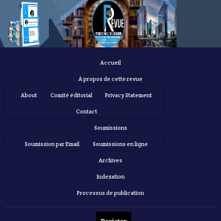
Accueil
À propos de cette revue
About
Comité éditorial
Privacy Statement
Contact
Soumissions
Soumission par Email
Soumissions en ligne
Archives
Indexation
Processus de publication