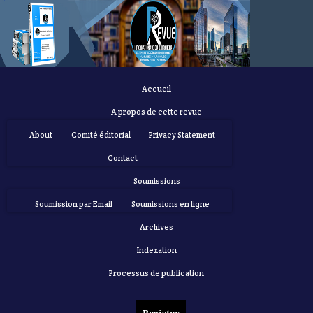
Accueil
À propos de cette revue
About
Comité éditorial
Privacy Statement
Contact
Soumissions
Soumission par Email
Soumissions en ligne
Archives
Indexation
Processus de publication