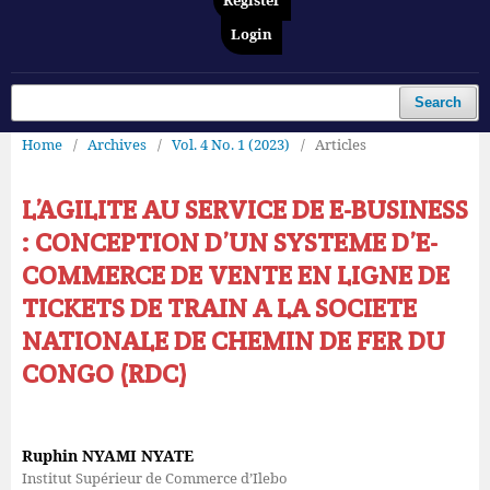
Register
Login
Search
Home
/
Archives
/
Vol. 4 No. 1 (2023)
/
Articles
L’AGILITE AU SERVICE DE E-BUSINESS
: CONCEPTION D’UN SYSTEME D’E-
COMMERCE DE VENTE EN LIGNE DE
TICKETS DE TRAIN A LA SOCIETE
NATIONALE DE CHEMIN DE FER DU
CONGO (RDC)
Ruphin NYAMI NYATE
Institut Supérieur de Commerce d’Ilebo