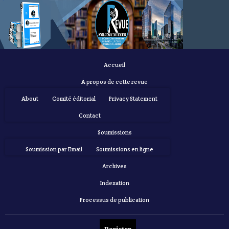
Accueil
À propos de cette revue
About
Comité éditorial
Privacy Statement
Contact
Soumissions
Soumission par Email
Soumissions en ligne
Archives
Indexation
Processus de publication