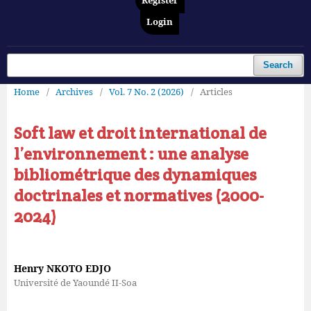
Register
Login
Search
Home
/
Archives
/
Vol. 7 No. 2 (2026)
/
Articles
Soft law et droit international de
l’environnement : une analyse
bibliométrique des dynamiques
doctrinales et normatives (2000-
2024)
Henry NKOTO EDJO
Université de Yaoundé II-Soa