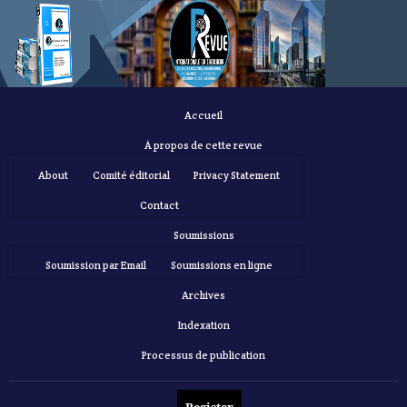
Accueil
À propos de cette revue
About
Comité éditorial
Privacy Statement
Contact
Soumissions
Soumission par Email
Soumissions en ligne
Archives
Indexation
Processus de publication