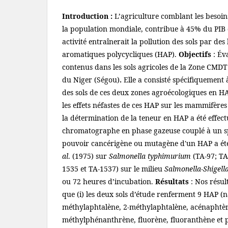
Introduction :
L’agriculture comblant les besoin
la population mondiale, contribue à 45% du PIB 
activité entraînerait la pollution des sols par d
aromatiques polycycliques (HAP).
Objectifs
: Év
contenus dans les sols agricoles de la Zone CMDT 
du Niger (Ségou)
.
Elle a consisté spécifiquement 
des sols de ces deux zones agroécologiques en HAP
les effets néfastes de ces HAP sur les mammifère
la détermination de la teneur en HAP a été effect
chromatographe en phase gazeuse couplé à un s
pouvoir cancérigène ou mutagène d'un HAP a été
al
. (1975) sur
Salmonella typhimurium
(TA-97; TA
1535 et TA-1537) sur le milieu
Salmonella-Shigell
ou 72 heures d’incubation.
Résultats
: Nos résu
que (i) les deux sols d’étude renferment 9 HAP (n
méthylaphtalène, 2-méthylaphtalène, acénaphtè
méthylphénanthrène, fluorène, fluoranthène et p