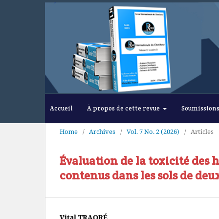
Accueil
À propos de cette revue
Soumission
Home
/
Archives
/
Vol. 7 No. 2 (2026)
/
Articles
Évaluation de la toxicité de
contenus dans les sols de deu
Vital TRAORÉ