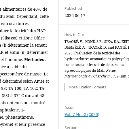
Published
s alimentaires de 40% de
2026-06-17
du Mali. Cependant, cette
es hydrocarbures
aluer la toxicité des HAP
How to Cite
(Sikasso) et Zone Office
TRAORÉ, V. , KONÉ, S.B., SIKA, E.A., KEÏTA
à (i) déterminer la teneur
DEMBÉLÉ, A. , TRAORÉ, D. and KANTÉ, F
, et enfin (ii) déterminer
2026. Évaluation de la toxicité des
hydrocarbures aromatiques polycycliq
s et l’homme.
Méthodes :
contenus dans les sols de deux zones
uée à l'aide du
agroécologiques du Mali.
Revue
pectromètre de masse. Le
Internationale du Chercheur
. 7, 2 (Jun.
 déterminé selon Ames et
More Citation Formats
-98; TA-100; TA-102; TA-
a
(SS) à 37° C durant 48
ltats obtenus ont montré
Issue
aphtalène, 1-
Vol. 7 No. 2 (2026)
ne, phénanthrène,
yrène) et leur présence
Section