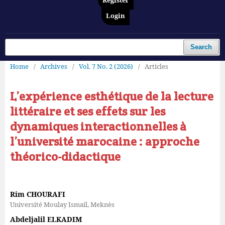
Register
Login
Search
Home
/
Archives
/
Vol. 7 No. 2 (2026)
/
Articles
L’expérience esthétique de la lecture
littéraire et ses effets sur les
dynamiques interactionnelles à
l’université marocaine : approche
théorico-didactique
Rim CHOURAFI
Université Moulay Ismail, Meknès
Abdeljalil ELKADIM