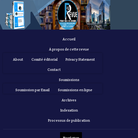
Accueil
À propos de cette revue
About
Comité éditorial
Privacy Statement
Contact
Soumissions
Soumission par Email
Soumissions en ligne
Archives
Indexation
Processus de publication