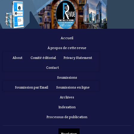
Accueil
À propos de cette revue
About
Comité éditorial
Privacy Statement
Contact
Soumissions
Soumission par Email
Soumissions en ligne
Archives
Indexation
Processus de publication