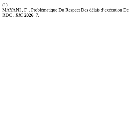
(1)
MAYANI , F. . Problématique Du Respect Des délais d’exécution Des O
RDC .
RIC
2026
,
7
.