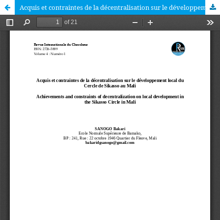
Acquis et contraintes de la décentralisation sur le développement local du Cercle de Sikasso au Mali