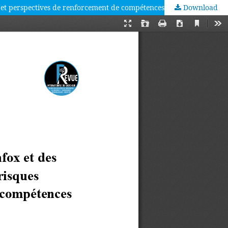
nels et perspectives de renforcement de compétences du discernement.
Download