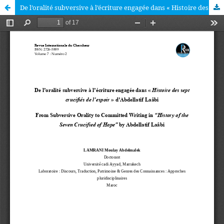
De l’oralité subversive à l’écriture engagée dans « Histoire des sept crucifiés de l’espoir » d’Abdellatif Laâbi